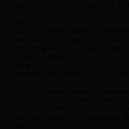
乐于忘记是一种心理平衡。所谓“生气是用别人的过错
心灵。
妙语生花
机智是以智力为基础的，凭着机智可以把不相关的事
笑。幽默与机智可以引起他人的兴趣、缓和紧张的气氛
采。幽默有时文雅，有时隐晦，有时高尚，有时世俗，
积语言的素材，训练表达的技巧。
一笑千金
说话时要把每一句话都说得很轻松，即使是一些重大
忠言顺耳
与人交往，除了一般的关怀和赞美外，还要对缺点提
己。提出忠告要简洁、中肯，不要把对方指责得一无是
到攻击的人很可能会因胆怯、羞愧而退却，或因恼怒而
人的难处，那么心胸再狭窄的人也会成为你的朋友。在
守口如瓶