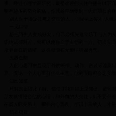
事。经过心理学家研究，最受欢迎的人往往拥有以下几
明有越多的契合的话，你就越容易受到一大群朋友的喜
别人乐于接受并与之交往的人，心理学上称为“人缘儿
一见钟情
想把陌生人变成好友，自己必须先建立乐于与人为友
识地试探对方，就可以使你立于主动的一方。初次见面
培养自在的情绪，这样就能在无形中增强勇气。
火眼金睛
人的心思可由显现于外的表情、动作、言谈等流露出
界。无论一个人心里打什么主意，他的眼睛都会忠实地
知己知彼
只有真正彼此了解、信任才能算得上是知己。依照对
朋友就得迎合他的心理，和外向的人交往，则不要带着
拓展人际关系上，那些内心善良、学识丰富的人，才是
鹤立鸡群