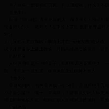
为人处世一定要把好口风。什么话能说，什么话不能
避免争辩
说话时最怕碰到没有反应的人，所以和别人谈话时要
攻击对方的人，绝对无法在争论上获胜;反而是尊重对
对方。
人们只在不关痛痒的旧事情上才能“无伤大雅”地认错
观点才是世界上最正确的，只顾阐述自己的观点，而忽
沉默是金
人的言语即是行为的影子，我们常因言多而伤人。一
默，才不至于被出卖。保持沉默便是保持不伤人。
化敌为友
要避免树敌，首先要养成一个习惯，那就是绝不无端
不论多么坚强、能干、有成就，仍要靠良好的人际关系
修旧好和化敌为友。能得到别人的理解固然很好，而他
宁缺勿滥