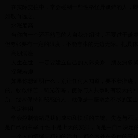
在实际交往中，常会碰到一些性格怪异孤僻的人，即
如敬而远之。
水涨船高
当你向一个还不熟悉的人自我介绍时，不要过于谦虚
但夸张要有一定的限度，不能夸张的无边无际。把具体
高朋满座
人生在世，一定要建立自己的人际关系。朋友愈多就
深藏若虚
如果你想证明什么，别让任何人知道，要不着痕迹，
的。收敛锋芒，韬光养晦，使你与人共事时有较大的回
质。经常保持神秘感的人，就像是一座取之不尽的宝山
气定神闲
学会控制情绪是我们成功和快乐的关键。失意与不满
是自己的主宰;个性不是上天的安排，而是由自己决定
一个人的情绪与精神的活力，都会因外在条件的变化