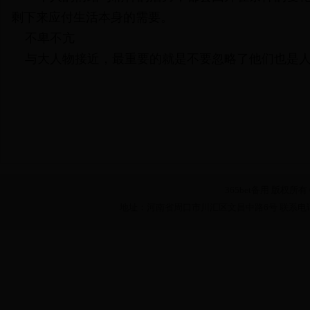
剩下来应付生活本身的需要。
不卑不亢
与大人物接近，最重要的就是不要忽略了他们也是
365bet备用 版权所有 Copy
地址：河南省周口市川汇区文昌中路6号 联系电话：0394--